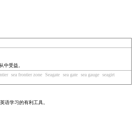
以从中受益。
ntier
sea frontier zone
Seagate
sea gate
sea gauge
seagirt
是英语学习的有利工具。