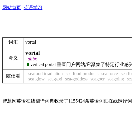
网站首页
英语学习
词汇
vortal
vortal
释义
abbr.
■
vertical portal 垂直门户网站,它聚集
seafood irradiation
sea food products
sea force
sea f
随便看
sea glow
sea-god
sea-goddess
seagoer
seagoing
se
智慧网英语在线翻译词典收录了1155424条英语词汇在线