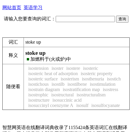
网站首页
英语学习
请输入您要查询的词汇：
词汇
stoke up
stoke up
释义
■
加燃料于(火或炉)中
isostension
isoster
isostere
isosteric
isosteric heat of adsorption
isosteric property
isosteric surface
isosterism
isosthenuria
isostich
isostichous
isostilb
isostilbene
isostimulation
随便看
isostrain diagram
isostratification map
isostress
isostrophic
isostructural
isostructuralism
isostructure
isosuccinic acid
isosuccinyl coenzyme A
isosulf
isosulfocyanate
智慧网英语在线翻译词典收录了1155424条英语词汇在线翻译