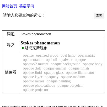
网站首页
英语学习
请输入您要查询的词汇：
词汇
Stokes phenomenon
Stokes phenomenon
释义
■
斯托克斯现象
opalize
opalized wood
opal lamp
opal matrix
opal mutation
opal oil
opalwax
opaque
opaque-2 mutant
opaque background
opaque body
opaque disk
opaque enamel
opaque finish
随便看
opaque fluid
opaque glass
opaque illuminator
opaque layer
opaquely
opaque medium
opaque mirror
opaque painting
opaque photocathode
opaque porcelain
opaque projector