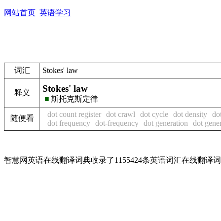
网站首页
英语学习
词汇
Stokes' law
Stokes' law
释义
■
斯托克斯定律
dot count register
dot crawl
dot cycle
dot density
do
随便看
dot frequency
dot-frequency
dot generation
dot gene
智慧网英语在线翻译词典收录了1155424条英语词汇在线