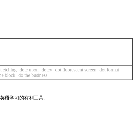
t etching
dote upon
dotey
dot fluorescent screen
dot format
he block
do the business
是英语学习的有利工具。