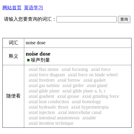
网站首页
英语学习
请输入您要查询的词汇：
词汇
noise dose
noise dose
释义
■
噪声剂量
axial flux motor
axial focusing
axial force
axial force diagram
axial force on blade wheel
axial freedom
axial furrow
axial gasket
axial gas turbine
axial girder
axial gland
axial glide plane
axial glide plane a, b, c
随便看
axial gradient
axial grease
axial grinding force
axial heat conduction
axial homology
axial hydraulic thrust
axial hypermetropia
axial injection
axial intercellular canal
axial intestinal anastomosis
axialite
axial iteration technique