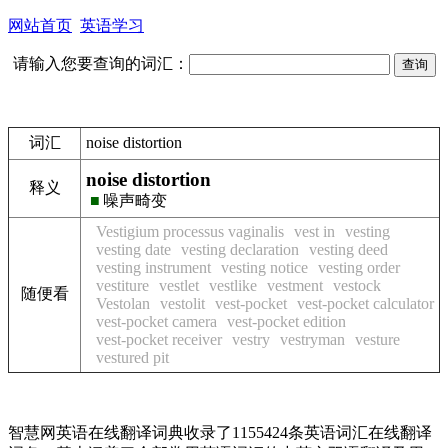
网站首页
英语学习
请输入您要查询的词汇：
词汇
noise distortion
noise distortion
释义
■
噪声畸变
Vestigium processus vaginalis
vest in
vesting
vesting date
vesting declaration
vesting deed
vesting instrument
vesting notice
vesting order
vestiture
vestlet
vestlike
vestment
vestock
随便看
Vestolan
vestolit
vest-pocket
vest-pocket calculator
vest-pocket camera
vest-pocket edition
vest-pocket receiver
vestry
vestryman
vesture
vestured pit
智慧网英语在线翻译词典收录了1155424条英语词汇在线翻译