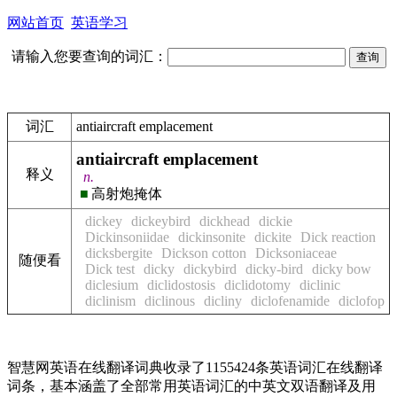
网站首页
英语学习
请输入您要查询的词汇：
词汇
antiaircraft emplacement
antiaircraft emplacement
释义
n.
■
高射炮掩体
dickey
dickeybird
dickhead
dickie
Dickinsoniidae
dickinsonite
dickite
Dick reaction
dicksbergite
Dickson cotton
Dicksoniaceae
随便看
Dick test
dicky
dickybird
dicky-bird
dicky bow
diclesium
diclidostosis
diclidotomy
diclinic
diclinism
diclinous
dicliny
diclofenamide
diclofop
智慧网英语在线翻译词典收录了1155424条英语词汇在线翻译
词条，基本涵盖了全部常用英语词汇的中英文双语翻译及用