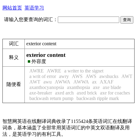
网站首页
英语学习
请输入您要查询的词汇：
词汇
exterior content
exterior content
释义
■
外容度
AWRE
AWRE
a writer to the signet
a writ of error
awry
AWS
AWS
awshucks
AWT
AWT
awu
AWWA
AWWA
ax
AXAF
随便看
axanthocyanopsia
axanthopsia
axe
axe blade
axe-breaker
axed arch
axed brick
axe for coaches
backwash return pump
backwash ripple mark
智慧网英语在线翻译词典收录了1155424条英语词汇在线翻译
词条，基本涵盖了全部常用英语词汇的中英文双语翻译及用
法，是英语学习的有利工具。