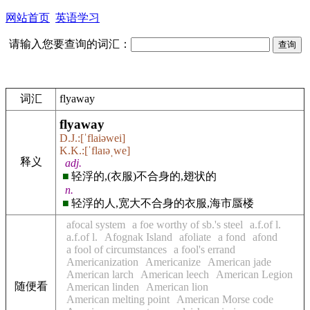
网站首页
英语学习
请输入您要查询的词汇：
词汇
flyaway
flyaway
D.J.:[ˈflaiəwei]
K.K.:[ˈflaɪəˌwe]
释义
adj.
■
轻浮的,(衣服)不合身的,翅状的
n.
■
轻浮的人,宽大不合身的衣服,海市蜃楼
afocal system
a foe worthy of sb.'s steel
a.f.of l.
a.f.of l.
Afognak Island
afoliate
a fond
afond
a fool of circumstances
a fool's errand
Americanization
Americanize
American jade
American larch
American leech
American Legion
随便看
American linden
American lion
American melting point
American Morse code