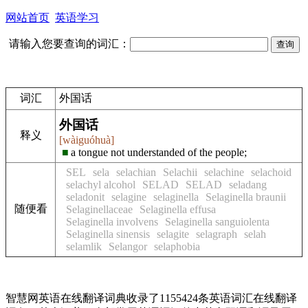
网站首页
英语学习
请输入您要查询的词汇：
词汇
外国话
外国话
释义
[wàiguóhuà]
■
a tongue not understanded of the people;
SEL
sela
selachian
Selachii
selachine
selachoid
selachyl alcohol
SELAD
SELAD
seladang
seladonit
selagine
selaginella
Selaginella braunii
随便看
Selaginellaceae
Selaginella effusa
Selaginella involvens
Selaginella sanguiolenta
Selaginella sinensis
selagite
selagraph
selah
selamlik
Selangor
selaphobia
智慧网英语在线翻译词典收录了1155424条英语词汇在线翻译